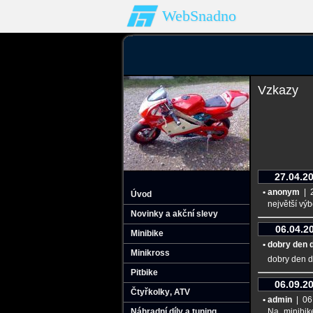
WebSnadno
Vzkazy
27.04.2
• anonym
| 2
Úvod
největší vý
Novinky a akční slevy
06.04.2
Minibike
• dobry den 
Minikross
dobry den d
Pitbike
06.09.2
Čtyřkolky‚ ATV
• admin
| 06.
Náhradní díly a tuning
Na minibik