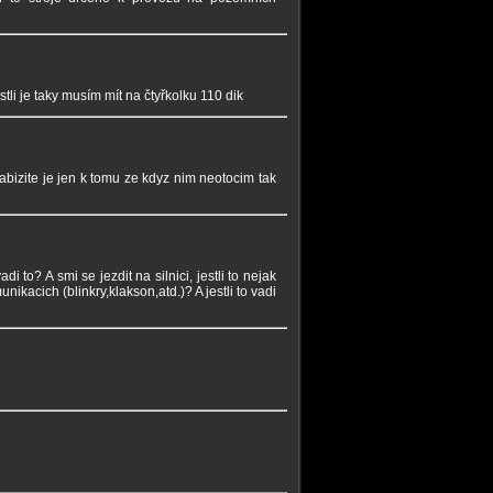
tli je taky musím mít na čtyřkolku 110 dik
nabizite je jen k tomu ze kdyz nim neotocim tak
to? A smi se jezdit na silnici, jestli to nejak
ikacich (blinkry,klakson,atd.)? A jestli to vadi