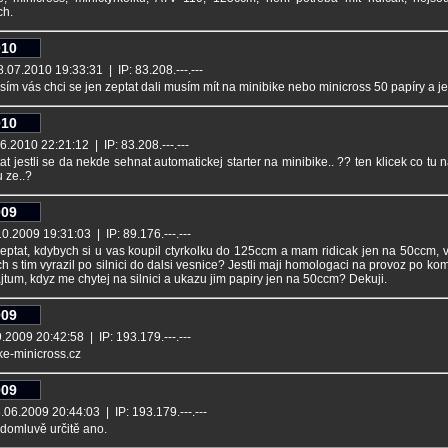
ch.
010
.07.2010 19:33:31 | IP: 83.208.---.---
ím vás chci se jen zeptat dali musím mít na minibike nebo minicross 50 papíry a jes
010
.2010 22:21:12 | IP: 83.208.---.---
at jestli se da nekde sehnat automatickej starter na minibike.. ?? ten klicek co tu 
 ze..?
009
0.2009 19:31:03 | IP: 89.176.---.---
eptat, kdybych si u vas koupil ctyrkolku do 125ccm a mam ridicak jen na 50ccm, vadi 
h s tim vyrazil po silnici do dalsi vesnice? Jestli maji homologaci na provoz po komun
jtum, kdyz me chytej na silnici a ukazu jim papiry jen na 50ccm? Dekuji.
009
2009 20:42:58 | IP: 193.179.---.---
e-minicross.cz
009
06.2009 20:44:03 | IP: 193.179.---.---
 domluvě určitě ano.