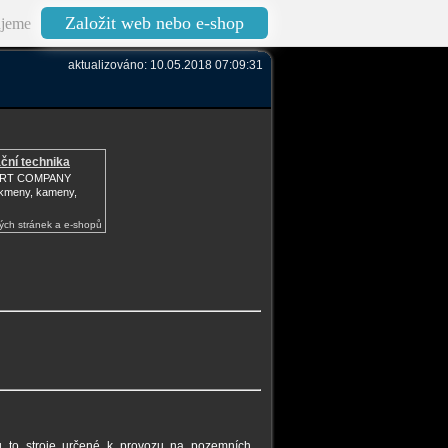
Založit web nebo e-shop
jeme
aktualizováno: 10.05.2018 07:09:31
ční technika
ART COMPANY
 kmeny, kameny,
ých stránek a e-shopů
sou to stroje určené k provozu na pozemních