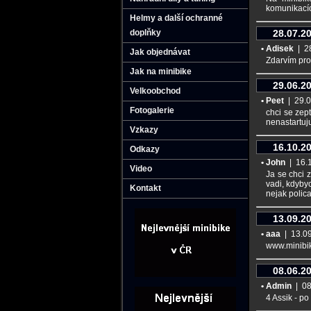
komunikací
Helmy a další ochranné
doplňky
28.07.2
• Adisek
| 28
Jak objednávat
Zdarvím pros
Jak na minibike
29.06.2
Velkoobchod
• Peet
| 29.06
Fotogalerie
chci se zept
nenastartuju
Vzkazy
16.10.2
Odkazy
• John
| 16.1
Video
Ja se chci z
vadi, kdybyc
Kontakt
nejak polica
13.09.2
• aaa
| 13.09.
www.minibik
08.06.2
• Admin
| 08.
4 Assik - po