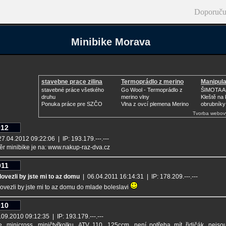
Doporuču
Minibike Morava
stavebne prace zilina
Termoprádlo z merino
Manipula
vlny
stavebné práce všetkého
Go Wool - Termoprádlo z
ŠIMOTA 
druhu
merino vlny
Kleště na
Ponuka práce pre SZČO
Vlna z ovcí plemena Merino
obrubníky
Tvorba webov
012
7.04.2012 09:22:06 | IP: 193.179.---.---
běr minibike je na: www.nakup-raz-dva.cz
011
dovezli by jste mi to az domu
| 06.04.2011 16:14:31 | IP: 178.209.---.---
ovezli by jste mi to az domu do mlade boleslavi
010
09.2010 09:12:35 | IP: 193.179.---.---
e, minicross, miničtyřkolku, ATV 110, 125ccm, není potřeba mít řidičák, nej