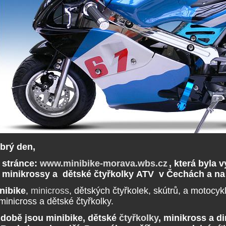
brý den,
a stránce:
www.minibike-morava.wbs.cz
, která byla 
, minikrossy a dětské čtyřkolky ATV v Čechách a na
nibike
,
minicross
, dětských čtyřkolek, skútrů, a motocy
minicross a dětské čtyřkolky.
 době jsou minibike, dětské
čtyřkolky
, minikross a d