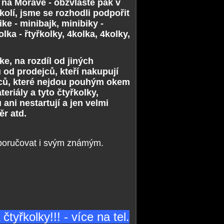
ť na Moravě - obzvláště pak v
olí, jsme se rozhodli podpořit
ke - minibajk, minibiky -
lka - řtyřkolky, 4kolka, 4kolky,
ke, na rozdíl od jiných
 od prodejců, kteří nakupují
robců, které nejdou pouhým okem
eriály a tyto čtyřkolky,
ani nestartují a jen velmi
ěr atd.
poručovat i svým známým.
yřkolky!!! - více na tel.