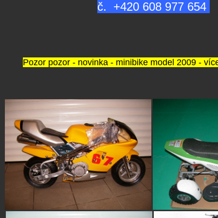
č.
+420 608 977 654
Pozor pozor - novinka - minibike model 2009 - více