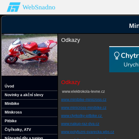
WebSnadno
Min
Odkazy
Odkazy
Úvod
www.elektrokola-levne.cz
Novinky a akční slevy
www.minibike-minicross.cz
Minibike
www.minicross-minibike.cz
Minikross
www.ctyrkolky-pitbike.cz
Pitbike
www.nakup-raz-dva.cz
Čtyřkolky‚ ATV
www.polyfuzni-svarecka.wbs.cz
Náhradní díly a tuning