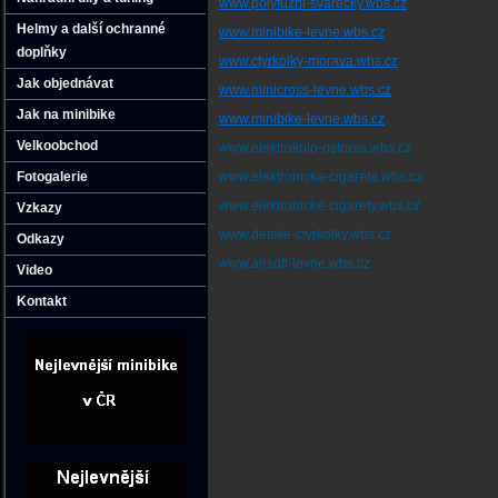
www.polyfuzni-svarecky.wbs.cz
Helmy a další ochranné
www.minibike-levne.wbs.cz
doplňky
www.ctyrkolky-morava.wbs.cz
Jak objednávat
www.minicross-levne.wbs.cz
Jak na minibike
www.minibike-levne.wbs.cz
Velkoobchod
www.elektrokolo-ostrava.wbs.cz
Fotogalerie
www.elektronicka-cigareta.wbs.cz
www.elektronicke-cigarety.wbs.cz
Vzkazy
www.detske-ctyrkolky.wbs.cz
Odkazy
www.airsoft-levne.wbs.cz
Video
Kontakt