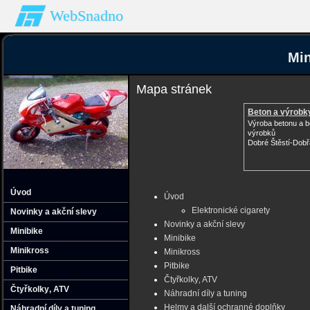
WebSnadno
Min
Mapa stránek
Beton a výrobk
Výroba betonu a 
výrobků
Dobré Štěstí-Dob
Úvod
Úvod
Elektronické cigarety
Novinky a akční slevy
Novinky a akční slevy
Minibike
Minibike
Minikross
Minikross
Pitbike
Pitbike
Čtyřkolky‚ ATV
Čtyřkolky‚ ATV
Náhradní díly a tuning
Helmy a další ochranné doplňky
Náhradní díly a tuning