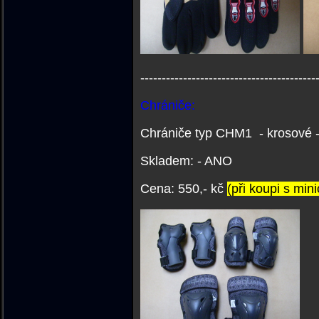
-----------------------------------------
Chrániče:
Chrániče typ CHM1 - krosové - b
Skladem: - ANO
C
ena: 550,- kč
(při koupi s min