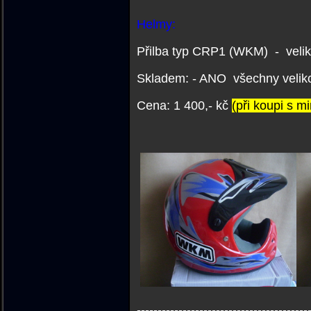
Helmy:
Přilba typ CRP1 (WKM) - velik
Skladem: - ANO všechny velikos
C
ena: 1 400,- kč
(při koupi s m
-----------------------------------------