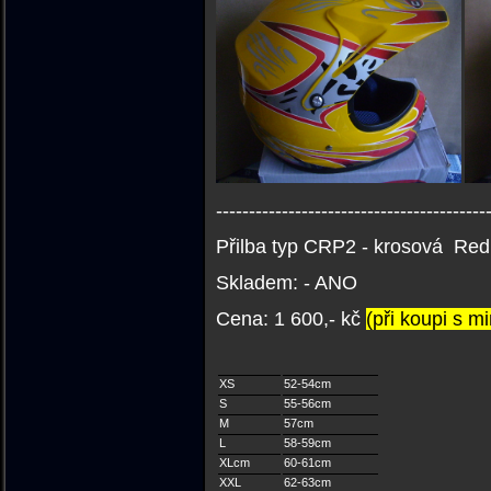
-----------------------------------------
Přilba typ CRP2 - krosová Red 
Skladem: - ANO
C
ena: 1 600,- kč
(při koupi s m
XS
52-54cm
S
55-56cm
M
57cm
L
58-59cm
XLcm
60-61cm
XXL
62-63cm