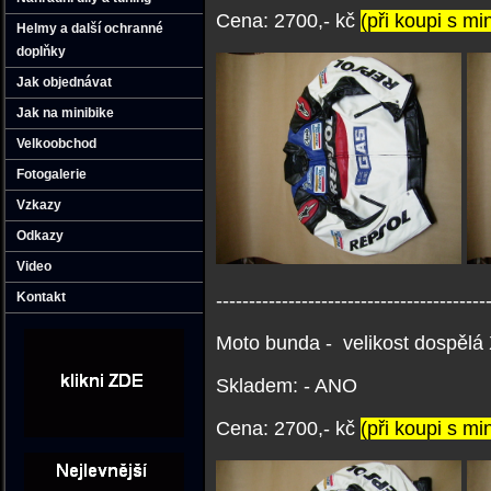
C
ena: 2700,- kč
(při koupi s mi
Helmy a další ochranné
doplňky
Jak objednávat
Jak na minibike
Velkoobchod
Fotogalerie
Vzkazy
Odkazy
Video
Kontakt
-----------------------------------------
Moto bunda - velikost dospělá
Skladem: - ANO
C
ena: 2700,- kč
(při koupi s mi