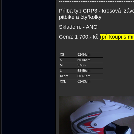
-----------------------------------------
Přilba typ CRP3 - krosová záv
pitbike a čtyřkolky
Skladem: - ANO
C
ena: 1 700,- kč
(při koupi s m
XS
52-54cm
S
55-56cm
M
57cm
L
58-59cm
XLcm
60-61cm
XXL
62-63cm