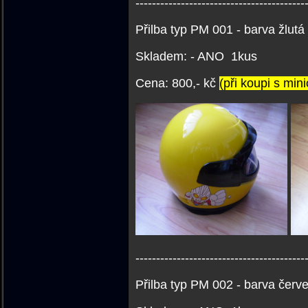
-----------------------------------------
Přilba typ PM 001 - barva žlutá
Skladem: - ANO 1kus
Cena: 800,- kč
(při koupi s min
-----------------------------------------
Přilba typ PM 002 - barva červ