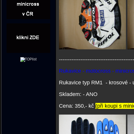
-----------------------------------------
Rukavice - motocross - minicro
Rukavice typ RM1 - krosové - un
Skladem: - ANO
C
ena: 350,- kč
(při koupi s min