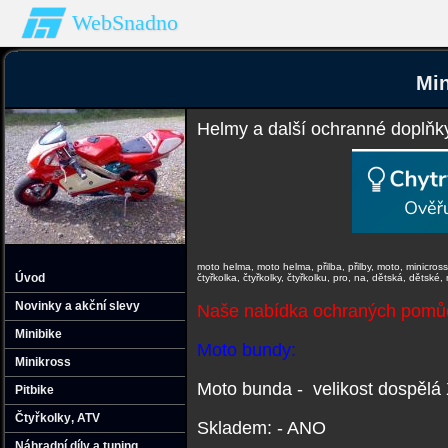
WebSnadno
Min
Helmy a další ochranné doplňk
moto helma, moto helma, přilba, přilby, moto, minicros
Úvod
čtyřkolka, čtyřkolky, čtyřkolku, pro, na, dětská, dětské
Novinky a akční slevy
Naše nabídka ochraných pomůce
Minibike
Moto bundy:
Minikross
Moto bunda - velikost dospělá
Pitbike
Čtyřkolky‚ ATV
Skladem: - ANO
Náhradní díly a tuning