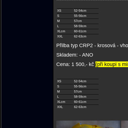
XS
52-54cm
S
55-56cm
M
57cm
L
58-59cm
XLcm
60-61cm
XXL
62-63cm
Přilba typ CRP2 - krosová -
vho
Skladem: - ANO
C
ena: 1 500,- kč
(při koupi s m
XS
52-54cm
S
55-56cm
M
57cm
L
58-59cm
XLcm
60-61cm
XXL
62-63cm