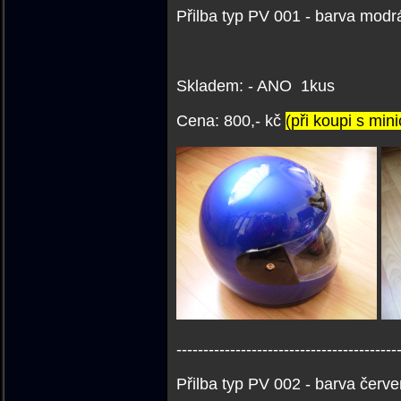
Přilba typ PV 001 - barva modr
Skladem: - ANO 1kus
Cena: 800,- kč
(při koupi s min
-----------------------------------------
Přilba typ PV 002 - barva červ