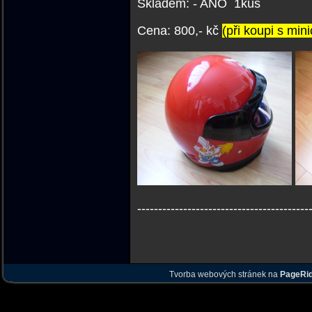
Skladem: - ANO 1kus
Cena: 800,- kč
(při koupi s min
-----------------------------------------
Tvorba webových stránek na
PageRi