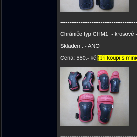
-----------------------------------------
Chrániče typ CHM1 - krosové - b
Skladem: - ANO
C
ena: 550,- kč
(při koupi s min
-----------------------------------------