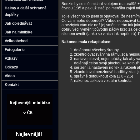
Benzín by se měl míchat s olejem (natural95 + o
Helmy a další ochranné
čtvrtou 1:35 a pak už stačí po menším zajetí m
doplňky
To je všechno co jsem si opakoval, že nesmím
Co vám mohu doporučit? Vůbec nepoužívat kohou
Jak objednávat
a nezbývá vám nic než jej vměnit nebo tak jak
dobru věci vyměnit původní páčky brzd za celo
Jak na minibike
silonem uvnitř (lanko se v nich tak nepřidírá).
Velkoobchod
Nakonec malá rekapitulace:
Fotogalerie
dotáhnout všechny šrouby
zkontrolovat sváry na rámu, zda nejso
Vzkazy
nastavení brzd, nejen páčky, tak aby vám
doléhají celou svoji plochou ke kotouči
Odkazy
seřízení a nastavení řidítek a rukojeti p
zkontrolovat benzinové hadičky zdali j
Video
správně dofouknout kola (1,8 - 2,5)
nakonec celková vizuální kontrola
Kontakt