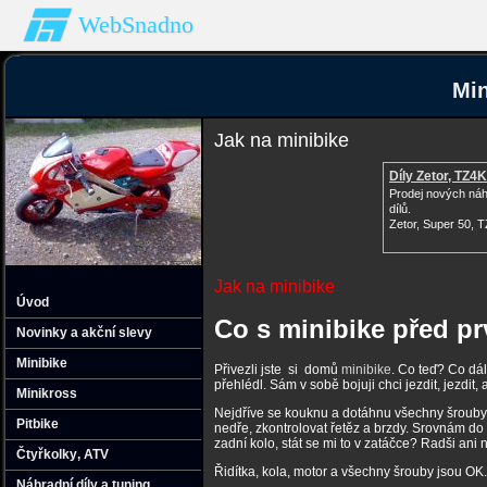
WebSnadno
Min
Jak na minibike
Díly Zetor, TZ4
Prodej nových ná
dílů.
Zetor, Super 50, 
Jak na minibike
Úvod
Co s minibike před pr
Novinky a akční slevy
Minibike
Přivezli jste si domů
minibike
. Co teď? Co dál
přehlédl. Sám v sobě bojuji chci jezdit, jezdit
Minikross
Nejdříve se kouknu a dotáhnu všechny šrouby n
Pitbike
nedře, zkontrolovat řetěz a brzdy. Srovnám do
zadní kolo, stát se mi to v zatáčce? Radši ani 
Čtyřkolky‚ ATV
Řidítka, kola, motor a všechny šrouby jsou OK
Náhradní díly a tuning