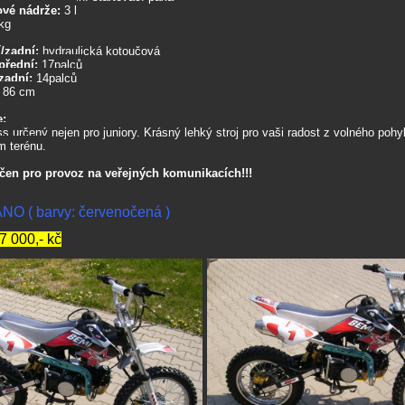
ové nádrže:
3 l
kg
/zadní:
hydraulická kotoučová
přední:
17palců
zadní:
14palců
:
86 cm
e:
s určený nejen pro juniory. Krásný lehký stroj pro vaši radost z volného pohy
m terénu.
rčen pro provoz na veřejných komunikacích!!!
NO ( barvy: červenočená )
7 000,- kč