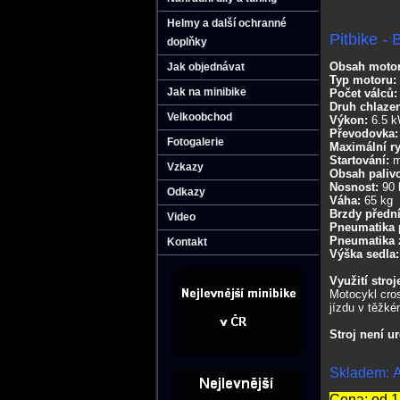
Helmy a další ochranné
Pitbike -
doplňky
Obsah moto
Jak objednávat
Typ motoru:
Jak na minibike
Počet válců:
Druh chlazen
Velkoobchod
Výkon:
6.5 
Převodovka
Fotogalerie
Maximální ry
Startování:
m
Vzkazy
Obsah paliv
Nosnost:
90 
Odkazy
Váha:
65 kg
Brzdy přední
Video
Pneumatika 
Pneumatika 
Kontakt
Výška sedla
Využití stroj
Motocykl cros
jízdu v těžké
Stroj není u
Skladem: A
Cena: od 1