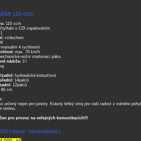
 BEMI 110 ccm
ru:
110 ccm
čtyřtakt s CDI zapalováním
1
í:
vzduchem
kW
:
manuální 4 rychlostní
chlost:
max. 70 km/h
echanické-nožní startovací páka
ové nádrže:
3 l
kg
/zadní:
hydraulická kotoučová
přední:
14palců
zadní:
12palců
:
86 cm
e:
s určený nejen pro juniory. Krásný lehký stroj pro vaši radost z volného pohy
m terénu.
rčen pro provoz na veřejných komunikacích!!!
NO ( barvy: červenočená )
4 000,- kč