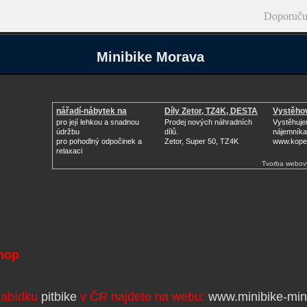
Doporuču
Minibike Morava
nářadí-nábytek na
Díly Zetor, TZ4K, DESTA
Vystěhov
zahradu
pro její lehkou a snadnou
Prodej nových náhradních
Vystěhuje
údržbu
dílů.
nájemníka
pro pohodlný odpočinek a
Zetor, Super 50, TZ4K
www.kope
relaxaci
Tvorba webov
itbiky, pitbike shop, pitbike shopy, pitbike 110, pitbike 12
 ccm, pitbike 250 ccm, prodej pitbike, pitbike levně, nejle
shop
nabídku
pitbike
v ČR najdete na webu:
www.minibike-min