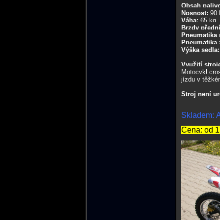
Obsah paliv
Nosnost:
90 
Váha:
65 kg
Brzdy přední
Pneumatika 
Pneumatika 
Výška sedla
Využití stroj
Motocykl cros
jízdu v těžké
Stroj není u
Skladem: A
Cena: od 1