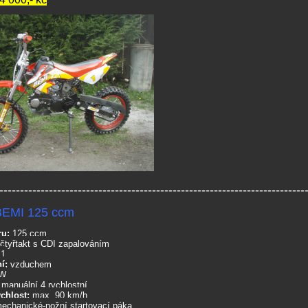
--------------------------------------------------------------------------
 BEMI 125 ccm
ru:
125 ccm
čtyřtakt s CDI zapalováním
1
í:
vzduchem
kW
:
manuální 4 rychlostní
chlost:
max. 90 km/h
echanické-nožní startovací páka