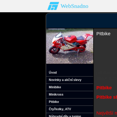
WebSnadno
Pitbike
pitbike, p
Úvod
itbike 125
Novinky a akční slevy
Pitbike
Minibike
Minikross
Pitbike 
Pitbike
Čtyřkolky‚ ATV
Největší 
Náhradní díly a tuning