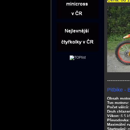
-------------
Pitbike -
Obsah moto
Typ motoru:
Počet válců:
Druh chlazen
Výkon:
6.5 
Převodovka
Maximální ry
Startování:
m