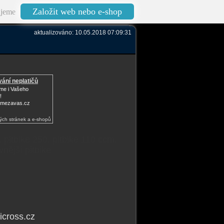
Založit web nebo e-shop
jeme
aktualizováno: 10.05.2018 07:09:31
ání neplatičů
me i Vašeho
!
mezavas.cz
ých stránek a e-shopů
5, pitbike 250, pitbike 110 ccm,
vnější pitbike
icross.cz