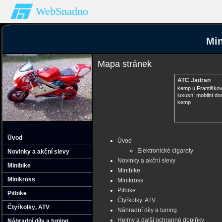
WebSnadno
Min
Mapa stránek
ATC Jadran
kemp u Františko
luxusní mobilní d
kemp
Úvod
Úvod
Elektronické cigarety
Novinky a akční slevy
Novinky a akční slevy
Minibike
Minibike
Minikross
Minikross
Pitbike
Pitbike
Čtyřkolky‚ ATV
Čtyřkolky‚ ATV
Náhradní díly a tuning
Helmy a další ochranné doplňky
Náhradní díly a tuning