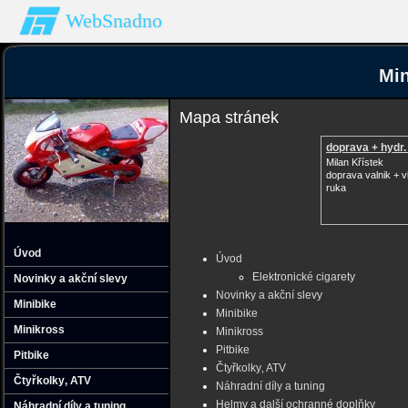
WebSnadno
Min
Mapa stránek
doprava + hydr
Milan Křístek
doprava valnik + v
ruka
Úvod
Úvod
Elektronické cigarety
Novinky a akční slevy
Novinky a akční slevy
Minibike
Minibike
Minikross
Minikross
Pitbike
Pitbike
Čtyřkolky‚ ATV
Čtyřkolky‚ ATV
Náhradní díly a tuning
Helmy a další ochranné doplňky
Náhradní díly a tuning