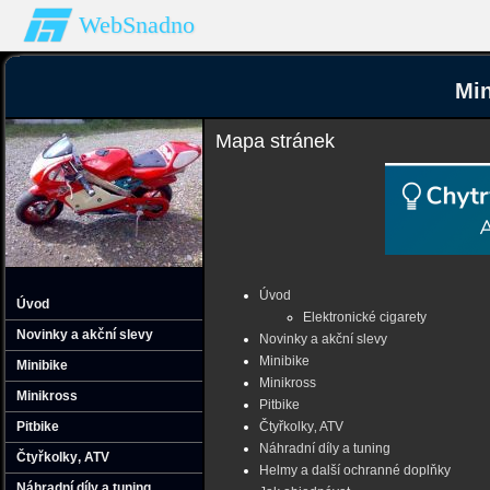
WebSnadno
Min
Mapa stránek
Úvod
Úvod
Elektronické cigarety
Novinky a akční slevy
Novinky a akční slevy
Minibike
Minibike
Minikross
Minikross
Pitbike
Pitbike
Čtyřkolky‚ ATV
Náhradní díly a tuning
Čtyřkolky‚ ATV
Helmy a další ochranné doplňky
Náhradní díly a tuning